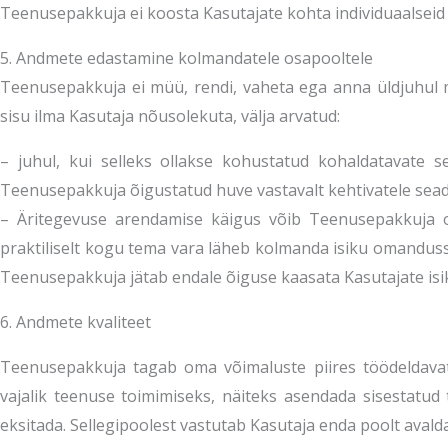
Teenusepakkuja ei koosta Kasutajate kohta individuaalseid p
5. Andmete edastamine kolmandatele osapooltele
Teenusepakkuja ei müü, rendi, vaheta ega anna üldjuhul mu
sisu ilma Kasutaja nõusolekuta, välja arvatud:
– juhul, kui selleks ollakse kohustatud kohaldatavate s
Teenusepakkuja õigustatud huve vastavalt kehtivatele seadu
– Äritegevuse arendamise käigus võib Teenusepakkuja om
praktiliselt kogu tema vara läheb kolmanda isiku omandus
Teenusepakkuja jätab endale õiguse kaasata Kasutajate isi
6. Andmete kvaliteet
Teenusepakkuja tagab oma võimaluste piires töödeldavat
vajalik teenuse toimimiseks, näiteks asendada sisestatu
eksitada. Sellegipoolest vastutab Kasutaja enda poolt aval