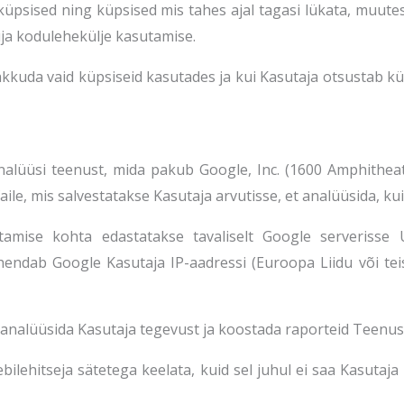
küpsised ning küpsised mis tahes ajal tagasi lükata, muutes
ja kodulehekülje kasutamise.
kkuda vaid küpsiseid kasutades ja kui Kasutaja otsustab kü
analüüsi teenust, mida pakub Google, Inc. (1600 Amphithe
aile, mis salvestatakse Kasutaja arvutisse, et analüüsida, k
mise kohta edastatakse tavaliselt Google serverisse U
endab Google Kasutaja IP-aadressi (Euroopa Liidu või te
analüüsida Kasutaja tegevust ja koostada raporteid Teenus
bilehitseja sätetega keelata, kuid sel juhul ei saa Kasutaj