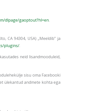
com/dlpage/gaopto
ut?hl=en
.
lto, CA 94304, USA) „Meeldib” ja
cs/p
lugins/
.
 kasutades neid lisandmooduleid,
kodulehekülje sisu oma Facebooki
avet ülekantud andmete kohta ega