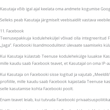
Kasutaja võib igal ajal keelata oma andmete kogumise Googl
Selleks peab Kasutaja järgmiselt veebisaidilt vastava veebilehi
11. Facebook
Teenusepakkuja koduleheküljel võivad olla integreeritud F
„Jaga”. Facebooki lisandmoodulitest ülevaate saamiseks k
Kui Kasutaja külastab Teenuse kodulehekülge luuakse Kasut
mille kaudu saab Facebook teavet, et Kasutajal on oma IP-a
Kui Kasutaja on Facebooki sisse logitud ja vajutab „Meeldi
profiilile, mille kaudu saab Facebook kajastada Teenuse k
selle kasutamise kohta Facebooki poolt.
Enam teavet leiab, kui tutvuda Facebooki privaatsuspoliitik