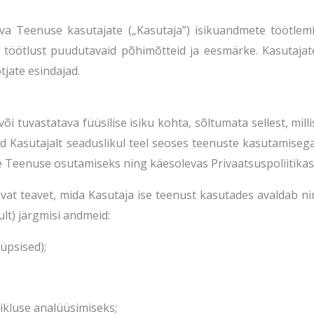
a Teenuse kasutajate („Kasutaja”) isikuandmete töötlemise
töötlust puudutavaid põhimõtteid ja eesmärke. Kasutajat
tjate esindajad.
tuvastatava füüsilise isiku kohta, sõltumata sellest, millis
Kasutajalt seaduslikul teel seoses teenuste kasutamiseg
e Teenuse osutamiseks ning käesolevas Privaatsuspoliitikas 
ivat teavet, mida Kasutaja ise teenust kasutades avaldab 
lt) järgmisi andmeid:
üpsised);
ikluse analüüsimiseks;