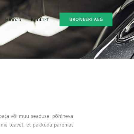
Hinnad
Kontakt
BRONEERI AEG
 loata või muu seadusel põhineva
gume teavet, et pakkuda paremat