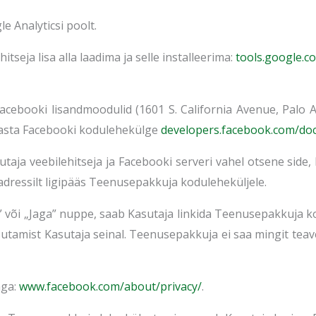
e Analyticsi poolt.
tseja lisa alla laadima ja selle installeerima:
tools.google.
acebooki lisandmoodulid (1601 S. California Avenue, Palo A
ülasta Facebooki kodulehekülge
developers.facebook.com/do
aja veebilehitseja ja Facebooki serveri vahel otsene side,
adressilt ligipääs Teenusepakkuja koduleheküljele.
b” või „Jaga” nuppe, saab Kasutaja linkida Teenusepakkuja 
asutamist Kasutaja seinal. Teenusepakkuja ei saa mingit te
aga:
www.facebook.com/about/privacy
/
.