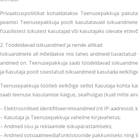
Privaatsuspoliitikat kohaldatakse Teenusepakkuja pakutav
peamisi Teenusepakkuja poolt kasutatavaid isikuandmete 
füüsilistest isikutest kasutajad või kasutajaks olevate ettevõ
2. Töödeldavad isikuandmed ja nende allikad
Isikuandmete all mõeldakse mis tahes andmeid tuvastatud või 
andmed on. Teenusepakkuja saab töödeldavad isikuandmed 
ja Kasutaja poolt sisestatud isikuandmeid kasutada eelkõig
Teenusepakkuja töötleb eelkõige sellist Kasutaja kohta kä
saab teenuse kasutamise käigus, sealhulgas (kuid mitte ainu
– Elektroonilised identifitseerimisandmed (nt IP-aadressid, k
– Kasutaja ja Teenusepakkuja vaheline kirjavahetus;
– Andmed sisu ja reklaamide isikupärastamiseks;
– Andmed sotsiaalmeediafunktsioonide pakkumiseks ning li