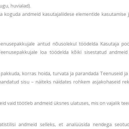
ugu, huvialad).
a koguda andmeid kasutajaliidese elementide kasutamise 
enusepakkujale antud nõusolekul töödelda Kasutaja poo
enusepakkujale loa töödelda kõiki sisestatud andmeid k
pakkuda, korras hoida, turvata ja parandada Teenuseid j
handatud sisu – näiteks näidates rohkem asjakohaseid rek
id vaid töötleb andmeid üksnes ulatuses, mis on vajalik te
tistilisi andmeid selleks, et analüüsida nendega seotu