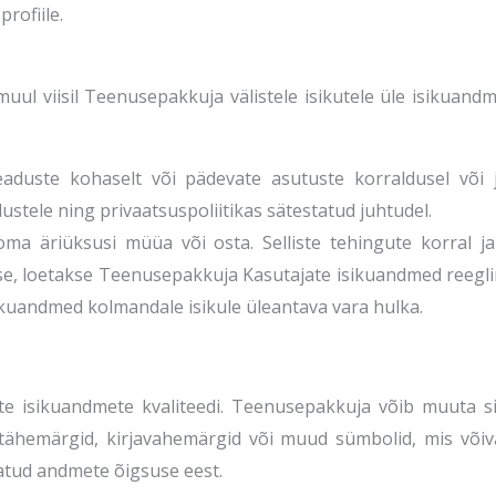
rofiile.
ul viisil Teenusepakkuja välistele isikutele üle isikuandm
eaduste kohaselt või pädevate asutuste korraldusel või j
stele ning privaatsuspoliitikas sätestatud juhtudel.
a äriüksusi müüa või osta. Selliste tehingute korral ja
se, loetakse Teenusepakkuja Kasutajate isikuandmed reegli
kuandmed kolmandale isikule üleantava vara hulka.
e isikuandmete kvaliteedi. Teenusepakkuja võib muuta s
d tähemärgid, kirjavahemärgid või muud sümbolid, mis võ
datud andmete õigsuse eest.