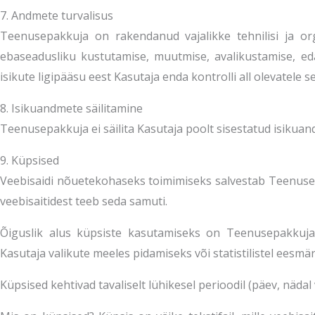
7. Andmete turvalisus
Teenusepakkuja on rakendanud vajalikke tehnilisi ja or
ebaseadusliku kustutamise, muutmise, avalikustamise, e
isikute ligipääsu eest Kasutaja enda kontrolli all olevatele s
8. Isikuandmete säilitamine
Teenusepakkuja ei säilita Kasutaja poolt sisestatud isikuand
9. Küpsised
Veebisaidi nõuetekohaseks toimimiseks salvestab Teenuse
veebisaitidest teeb seda samuti.
Õiguslik alus küpsiste kasutamiseks on Teenusepakkuja 
Kasutaja valikute meeles pidamiseks või statistilistel eesmär
Küpsised kehtivad tavaliselt lühikesel perioodil (päev, näda