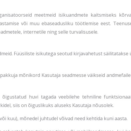
ganisatoorseid meetmeid isikuandmete kaitsmiseks kõrval
dastamise või muu ebaseadusliku töötlemise eest. Teenus
eadmetele, internetile ning selle turvalisusele.
meid. Füüsiliste isikutega seotud kirjavahetust säilitatakse 
pakkuja mõnikord Kasutaja seadmesse väikseid andmefaile 
õigustatud huvi tagada veebilehe tehniline funktsionaal
kidel, siis on õiguslikuks aluseks Kasutaja nõusolek.
l või kuu), mõnedel juhtudel võivad need kehtida kuni aasta.