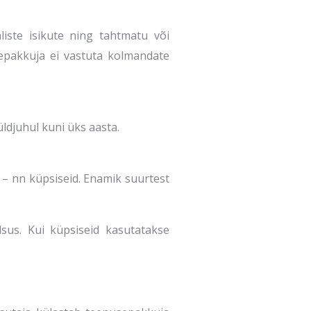
iste isikute ning tahtmatu või
epakkuja ei vastuta kolmandate
üldjuhul kuni üks aasta.
– nn küpsiseid. Enamik suurtest
sus. Kui küpsiseid kasutatakse