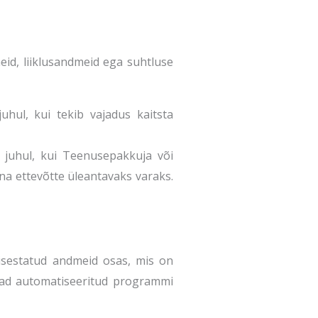
eid, liiklusandmeid ega suhtluse
uhul, kui tekib vajadus kaitsta
 juhul, kui Teenusepakkuja või
na ettevõtte üleantavaks varaks.
isestatud andmeid osas, mis on
ivad automatiseeritud programmi