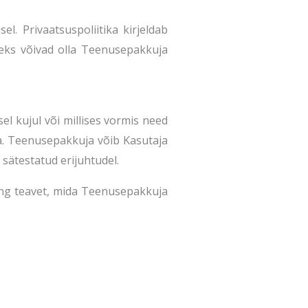
l. Privaatsuspoliitika kirjeldab
eks võivad olla Teenusepakkuja
el kujul või millises vormis need
a. Teenusepakkuja võib Kasutaja
sätestatud erijuhtudel.
ning teavet, mida Teenusepakkuja