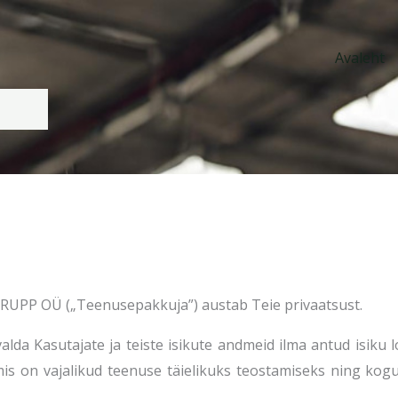
Avaleht
GRUPP OÜ („Teenusepakkuja”) austab Teie privaatsust.
lda Kasutajate ja teiste isikute andmeid ilma antud isiku
mis on vajalikud teenuse täielikuks teostamiseks ning ko