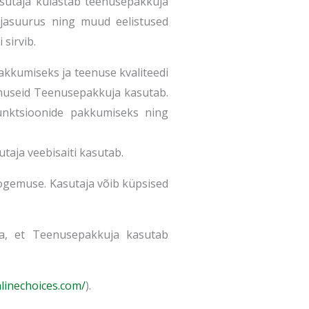
kasutaja külastab teenusepakkuja
kirjasuurus ning muud eelistused
 sirvib.
kkumiseks ja teenuse kvaliteedi
enuseid Teenusepakkuja kasutab.
funktsioonide pakkumiseks ning
taja veebisaiti kasutab.
skogemuse. Kasutaja võib küpsised
a, et Teenusepakkuja kasutab
inechoices.com/
).