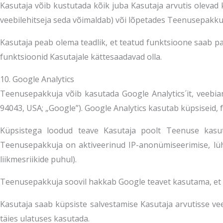
Kasutaja võib kustutada kõik juba Kasutaja arvutis olevad 
veebilehitseja seda võimaldab) või lõpetades Teenusepakku
Kasutaja peab olema teadlik, et teatud funktsioone saab pa
funktsioonid Kasutajale kättesaadavad olla.
10. Google Analytics
Teenusepakkuja võib kasutada Google Analytics´it, veebi
94043, USA; „Google”). Google Analytics kasutab küpsiseid, f
Küpsistega loodud teave Kasutaja poolt Teenuse kasuta
Teenusepakkuja on aktiveerinud IP-anonümiseerimise, lüh
liikmesriikide puhul).
Teenusepakkuja soovil hakkab Google teavet kasutama, et 
Kasutaja saab küpsiste salvestamise Kasutaja arvutisse vee
täies ulatuses kasutada.