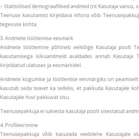
– Statistilised demograafilised andmed (nt Kasutaja vanus, s
Teenuse kasutamist kirjeldava infona võib Teenusepakkuj
tegevuse kohta.
3. Andmete töötlemise eesmärk
Andmete töötlemine põhineb eelkõige Kasutaja poolt Te
kasutamisega isikuandmeid avaldades annab Kasutaja Te
kirjeldatud ulatuses ja eesmärkidel.
Andmete kogumise ja töötlemise eesmärgiks on peamiselt 
kasutab seda teavet ka selleks, et pakkuda Kasutajale ko
Kasutajale huvi pakkuvat sisu.
Teenusepakkuja ei salvesta kasutaja poolt sisestatud andme
4. Profileerimine
Teenusepakkuja võib kasutada veebilehe Kasutajate sta