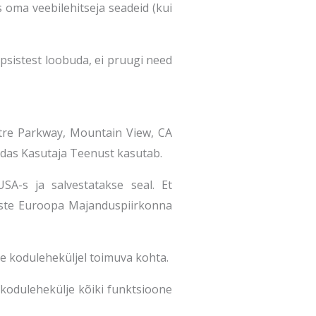
 oma veebilehitseja seadeid (kui
psistest loobuda, ei pruugi need
atre Parkway, Mountain View, CA
uidas Kasutaja Teenust kasutab.
SA-s ja salvestatakse seal. Et
iste Euroopa Majanduspiirkonna
e koduleheküljel toimuva kohta.
a kodulehekülje kõiki funktsioone