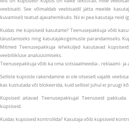
Mis on küpsised? Küpsis on väike tekstifail, mille veebis
veebisaiti. See võimaldab veebisaidil jätta meelde kasut
kuvamisel) teatud ajavahemikuks. Nii ei pea kasutaja neid iga
Kuidas me küpsiseid kasutame? Teenusepakkuja võib kasuta
täiustamiseks ning kasutajakogemuste parandamiseks. Küp
Mitmed Teenusepakkuja leheküljed kasutavad küpsiseid:
veebiliikluse analüüsimiseks.
Teenusepakkuja võib ka oma sotsiaalmeedia-, reklaami- ja an
Selliste küpsiste rakendamine ei ole otseselt vajalik veebi
kas kustutada või blokeerida, kuid sellisel juhul ei pruugi k
Küpsised aitavad Teenusepakkujal Teenuseid pakkuda.
küpsiseid.
Kuidas küpsiseid kontrollida? Kasutaja võib küpsiseid kontro