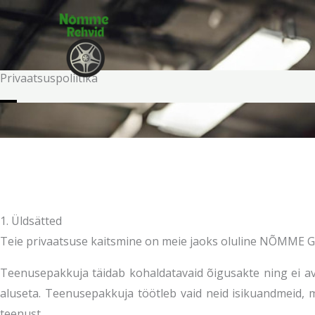
Skip
to
content
Privaatsuspoliitika
1. Üldsätted
Teie privaatsuse kaitsmine on meie jaoks oluline NÕMME 
Teenusepakkuja täidab kohaldatavaid õigusakte ning ei ava
aluseta. Teenusepakkuja töötleb vaid neid isikuandmeid, 
teenust.