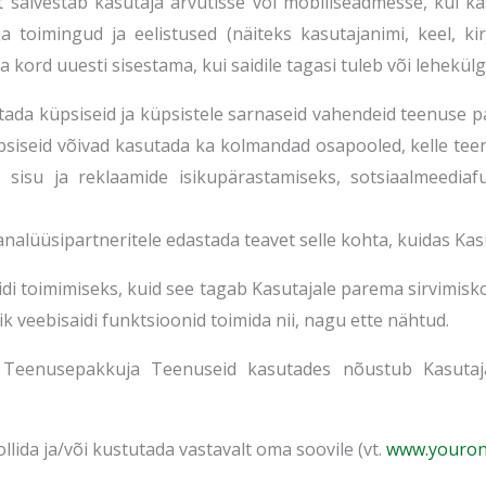
ait salvestab kasutaja arvutisse või mobiilseadmesse, kui 
aja toimingud ja eelistused (näiteks kasutajanimi, keel, 
 kord uuesti sisestama, kui saidile tagasi tuleb või lehekülgi
da küpsiseid ja küpsistele sarnaseid vahendeid teenuse pa
siseid võivad kasutada ka kolmandad osapooled, kelle te
 sisu ja reklaamide isikupärastamiseks, sotsiaalmeedia
alüüsipartneritele edastada teavet selle kohta, kuidas Kasu
saidi toimimiseks, kuid see tagab Kasutajale parema sirvimi
õik veebisaidi funktsioonid toimida nii, nagu ette nähtud.
 Teenusepakkuja Teenuseid kasutades nõustub Kasutaj
llida ja/või kustutada vastavalt oma soovile (vt.
www.youronl