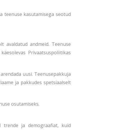
ja teenuse kasutamisega seotud
lt avaldatud andmeid. Teenuse
äesolevas Privaatsuspoliitikas
a arendada uusi. Teenusepakkuja
laame ja pakkudes spetsiaalselt
enuse osutamiseks.
d trende ja demograafiat, kuid